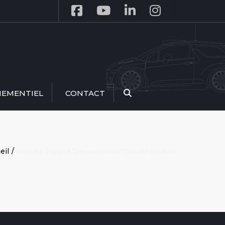
NEMENTIEL
CONTACT
Recherche
eil
Images tagged "xavier-cousin"
xavier cousin