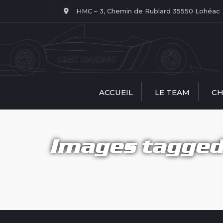
HMC – 3, Chemin de Rublard 35550 Lohéac
ACCUEIL
LE TEAM
CH
Le Team HMC
Spri
RACING
Tro
Images tagged 
Nos structures
Nos pilotes
J
Team manager
Patrice Houllier