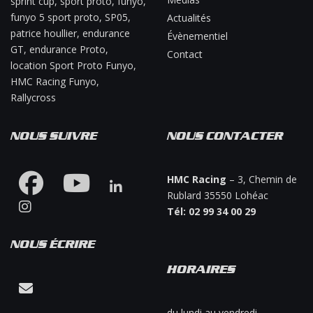
sprint cup, sport proto, funyo,
funyo 5 sport proto, SP05,
Actualités
patrice houllier, endurance
Évènementiel
GT, endurance Proto,
Contact
location Sport Proto Funyo,
HMC Racing Funyo,
Rallycross
NOUS SUIVRE
NOUS CONTACTER
HMC Racing
– 3, Chemin de
Rublard 35550 Lohéac
Tél: 02 99 34 00 29
NOUS ÉCRIRE
HORAIRES
Contacter-nous !
du lundi au vendredi,