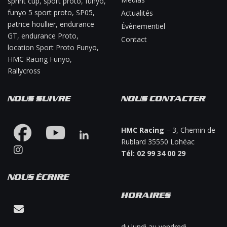
sprint cup, sport proto, funyo,
funyo 5 sport proto, SP05,
Actualités
patrice houllier, endurance
Évènementiel
GT, endurance Proto,
Contact
location Sport Proto Funyo,
HMC Racing Funyo,
Rallycross
NOUS SUIVRE
NOUS CONTACTER
HMC Racing
– 3, Chemin de
Rublard 35550 Lohéac
Tél: 02 99 34 00 29
NOUS ÉCRIRE
HORAIRES
Contacter-nous !
du lundi au vendredi,