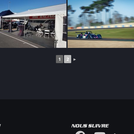
1
2
►
U
NOUS SUIVRE