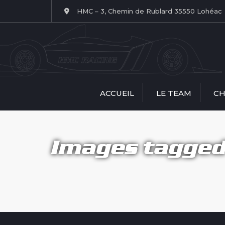
HMC – 3, Chemin de Rublard 35550 Lohéac
ACCUEIL
LE TEAM
CH
Le Team HMC
Spri
RACING
Tro
Images tagged 
Nos structures
Nos pilotes
J
Team manager
Patrice Houllier