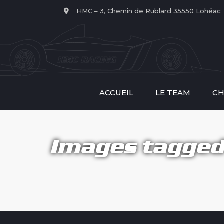
HMC – 3, Chemin de Rublard 35550 Lohéac
ACCUEIL
LE TEAM
CH
Le Team HMC
Spri
RACING
Tro
Images tagged
Nos structures
Nos pilotes
J
Team manager
Patrice Houllier