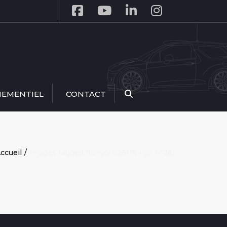
NEMENTIEL
CONTACT
Recherche
ccueil
Images tagged "funyo-n261"
funyo n°261