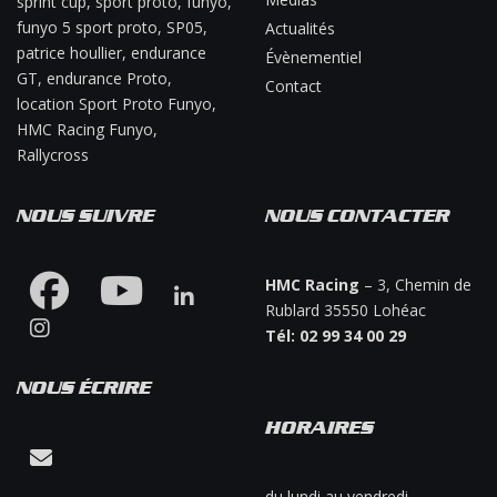
sprint cup, sport proto, funyo,
funyo 5 sport proto, SP05,
Actualités
patrice houllier, endurance
Évènementiel
GT, endurance Proto,
Contact
location Sport Proto Funyo,
HMC Racing Funyo,
Rallycross
NOUS SUIVRE
NOUS CONTACTER
HMC Racing
– 3, Chemin de
Rublard 35550 Lohéac
Tél: 02 99 34 00 29
NOUS ÉCRIRE
HORAIRES
Contacter-nous !
du lundi au vendredi,